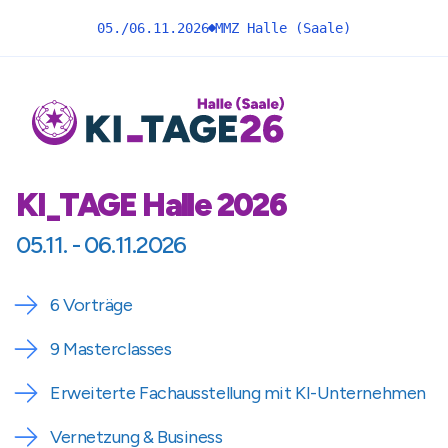
05./06.11.2026
MMZ Halle (Saale)
KI_TAGE Halle - Konferenz zu Künstlicher Intelligenz
KI_TAGE Halle - 2026
KI_TAGE Halle 2026
05.11. - 06.11.2026
6 Vorträge
9 Masterclasses
Erweiterte Fachausstellung mit KI-Unternehmen
Vernetzung & Business